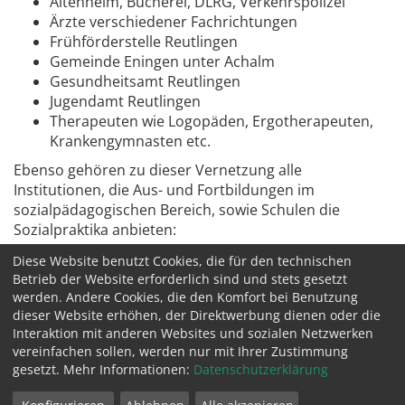
Altenheim, Bücherei, DLRG, Verkehrspolizei
Ärzte verschiedener Fachrichtungen
Frühförderstelle Reutlingen
Gemeinde Eningen unter Achalm
Gesundheitsamt Reutlingen
Jugendamt Reutlingen
Therapeuten wie Logopäden, Ergotherapeuten,
Krankengymnasten etc.
Ebenso gehören zu dieser Vernetzung alle
Institutionen, die Aus- und Fortbildungen im
sozialpädagogischen Bereich, sowie Schulen die
Sozialpraktika anbieten:
Fachschulen für Sozialpädagogik
Diese Website benutzt Cookies, die für den technischen
Weiterführenden Schulen
Betrieb der Website erforderlich sind und stets gesetzt
Bildungseinrichtungen
werden. Andere Cookies, die den Komfort bei Benutzung
dieser Website erhöhen, der Direktwerbung dienen oder die
Interaktion mit anderen Websites und sozialen Netzwerken
Impressum
vereinfachen sollen, werden nur mit Ihrer Zustimmung
Datenschutz
gesetzt. Mehr Informationen:
Datenschutzerklärung
Kontakt
© 2026 by Kindertagesstätte Arbachtal e.V.